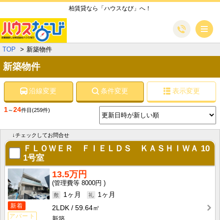
柏賃貸なら「ハウスなび」へ！
メ
TOP
新築物件
新築物件
沿線変更
条件変更
表示変更
1
24
～
件目
(259件)
↓チェックしてお問合せ
ＦＬＯＷＥＲ ＦＩＥＬＤＳ ＫＡＳＨＩＷＡ
10
1号室
13.5万円
8000円
1ヶ月
1ヶ月
新着
2LDK
59.64㎡
アパート
新築