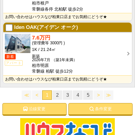
柏市根戸
常磐線各停 北柏駅 徒歩2分
お問い合わせはハウスなび柏東口店までお気軽にどうぞ★
Iden OAK(アイデン オーク)
7.6万円
3000円
1K
21.24㎡
新築
新着
2026年7月
（築1年未満）
アパート
柏市明原
常磐線 柏駅 徒歩12分
お問い合わせはハウスなび柏東口店までお気軽にどうぞ★
≪
<
1
2
3
4
5
>
≫
沿線変更
条件変更