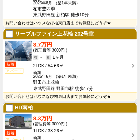
2026年8月
（築1年未満）
柏市豊四季
東武野田線 新柏駅 徒歩10分
お問い合わせはハウスなび柏東口店までお気軽にどうぞ★
リーブルファイン上花輪
202号室
8.7万円
3000円
-
1ヶ月
新着
2LDK
54.66㎡
アパート
新築
2026年6月
（築1年未満）
野田市上花輪
東武野田線 野田市駅 徒歩17分
お問い合わせはハウスなび柏東口店までお気軽にどうぞ★
HD南柏
8.3万円
3000円
1LDK
33.26㎡
新着
新築
アパート