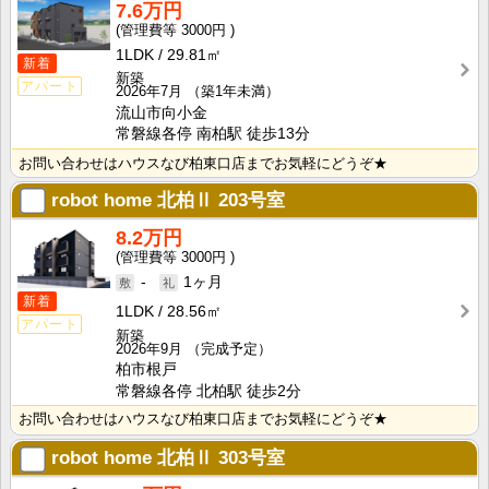
7.6万円
3000円
1LDK
29.81㎡
新着
新築
アパート
2026年7月
（築1年未満）
流山市向小金
常磐線各停 南柏駅 徒歩13分
お問い合わせはハウスなび柏東口店までお気軽にどうぞ★
robot home 北柏Ⅱ
203号室
8.2万円
3000円
-
1ヶ月
新着
1LDK
28.56㎡
アパート
新築
2026年9月
（完成予定）
柏市根戸
常磐線各停 北柏駅 徒歩2分
お問い合わせはハウスなび柏東口店までお気軽にどうぞ★
robot home 北柏Ⅱ
303号室