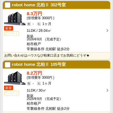
robot home 北柏Ⅱ
302号室
8.3万円
3000円
-
1ヶ月
新着
1LDK
28.04㎡
アパート
新築
2026年9月
（完成予定）
柏市根戸
常磐線各停 北柏駅 徒歩2分
お問い合わせはハウスなび柏東口店までお気軽にどうぞ★
robot home 北柏Ⅱ
105号室
8.2万円
3000円
-
1ヶ月
新着
1LDK
30㎡
アパート
新築
2026年9月
（完成予定）
柏市根戸
常磐線各停 北柏駅 徒歩2分