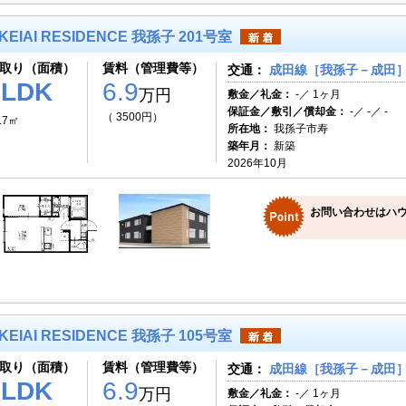
KEIAI RESIDENCE 我孫子 201号室
取り（面積）
賃料（管理費等）
交通：
成田線［我孫子－成田］ 
1LDK
6.9
万円
敷金／礼金：
-／ 1ヶ月
保証金／敷引／償却金：
-／ -／ -
（ 3500円）
.7㎡
所在地：
我孫子市寿
築年月：
新築
2026年10月
お問い合わせはハ
KEIAI RESIDENCE 我孫子 105号室
取り（面積）
賃料（管理費等）
交通：
成田線［我孫子－成田］ 
1LDK
6.9
万円
敷金／礼金：
-／ 1ヶ月