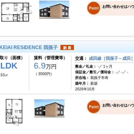
お問い合わせはハ
KEIAI RESIDENCE 我孫子
取り（面積）
賃料（管理費等）
交通：
成田線［我孫子－成田］ 
1LDK
6.9
万円
敷金／礼金：
-／ 1ヶ月
保証金／敷引／償却金：
-／ -／ -
（ 3500円）
.53㎡
所在地：
我孫子市寿
築年月：
新築
2026年10月
お問い合わせはハ