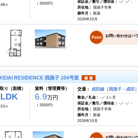
保証金／敷引／償却金：
-／ -／ -
（ 3500円）
.48㎡
所在地：
我孫子市寿
築年月：
新築
2026年10月
お問い合わせはハ
KEIAI RESIDENCE 我孫子 104号室
取り（面積）
賃料（管理費等）
交通：
成田線［我孫子－成田］ 
1LDK
6.9
万円
敷金／礼金：
-／ 1ヶ月
保証金／敷引／償却金：
-／ -／ -
（ 3500円）
.53㎡
所在地：
我孫子市寿
築年月：
新築
2026年10月
お問い合わせはハ