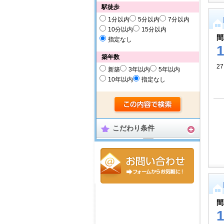
駅徒歩
1分以内
5分以内
7分以内
10分以内
15分以内
間
指定なし
築年数
27
新築
3年以内
5年以内
10年以内
指定なし
こだわり条件
間