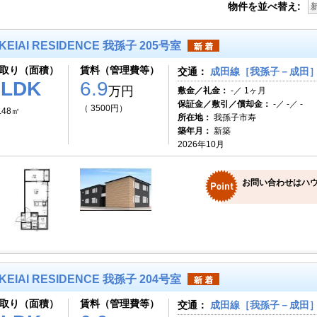
物件を並べ替え:
KEIAI RESIDENCE 我孫子 205号室
取り（面積）
賃料（管理費等）
交通：
成田線［我孫子－成田］ 
1LDK
6.9
万円
敷金／礼金：
-／ 1ヶ月
保証金／敷引／償却金：
-／ -／ -
（ 3500円）
.48㎡
所在地：
我孫子市寿
築年月：
新築
2026年10月
お問い合わせはハ
KEIAI RESIDENCE 我孫子 204号室
取り（面積）
賃料（管理費等）
交通：
成田線［我孫子－成田］ 