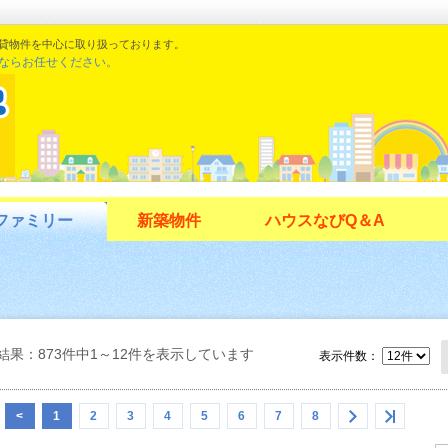
貸物件を中心に取り扱っております。
ならお任せください。
ファミリー
新築物件
ハウスなびQ＆A
結果：873件中1～12件を表示しています
表示件数：
<
1
2
3
4
5
6
7
8