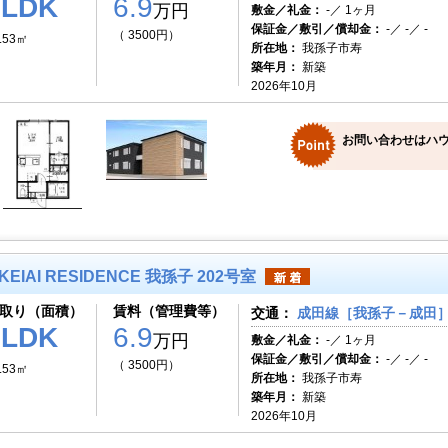
1LDK
6.9
万円
敷金／礼金：
-／ 1ヶ月
保証金／敷引／償却金：
-／ -／ -
（ 3500円）
.53㎡
所在地：
我孫子市寿
築年月：
新築
2026年10月
お問い合わせはハ
KEIAI RESIDENCE 我孫子 202号室
取り（面積）
賃料（管理費等）
交通：
成田線［我孫子－成田］ 
1LDK
6.9
万円
敷金／礼金：
-／ 1ヶ月
保証金／敷引／償却金：
-／ -／ -
（ 3500円）
.53㎡
所在地：
我孫子市寿
築年月：
新築
2026年10月