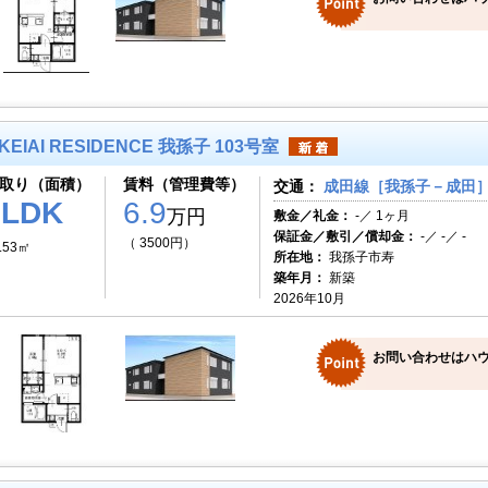
KEIAI RESIDENCE 我孫子 103号室
取り（面積）
賃料（管理費等）
交通：
成田線［我孫子－成田］ 
1LDK
6.9
万円
敷金／礼金：
-／ 1ヶ月
保証金／敷引／償却金：
-／ -／ -
（ 3500円）
.53㎡
所在地：
我孫子市寿
築年月：
新築
2026年10月
お問い合わせはハ