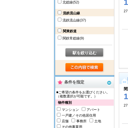
北総線
(52)
27
流鉄流山線
流鉄流山線
(37)
関東鉄道
関鉄常総線
(9)
駅を絞り込む
条件を指定
間
■ご希望の条件をお選びください。
（複数選択が可能です。）
物件種別
27
マンション
アパート
一戸建／その他居住用
店舗
事務所
土地
その他事業用