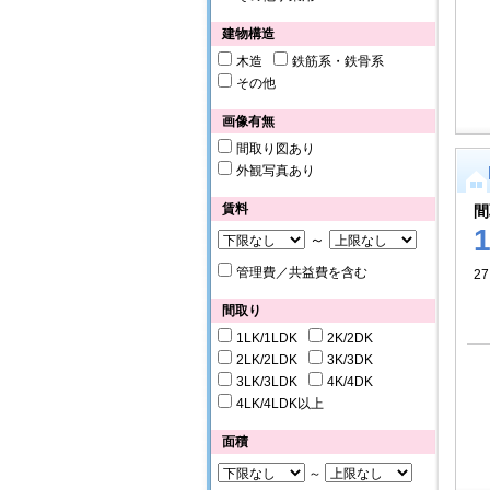
建物構造
木造
鉄筋系・鉄骨系
その他
画像有無
間取り図あり
外観写真あり
賃料
間
～
管理費／共益費を含む
27
間取り
1LK/1LDK
2K/2DK
2LK/2LDK
3K/3DK
3LK/3LDK
4K/4DK
4LK/4LDK以上
面積
～