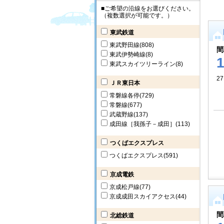
■ご希望の沿線をお選びください。
（複数選択が可能です。）
東武鉄道
東武野田線
(808)
間
東武伊勢崎線
(8)
東武スカイツリーライン
(8)
27
ＪＲ東日本
常磐線各停
(729)
常磐線
(677)
武蔵野線
(137)
成田線［我孫子－成田］
(113)
つくばエクスプレス
つくばエクスプレス
(591)
京成電鉄
京成松戸線
(77)
京成成田スカイアクセス
(44)
間
北総鉄道