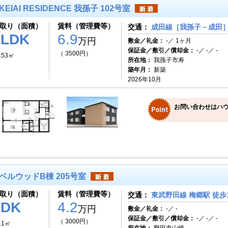
KEIAI RESIDENCE 我孫子 102号室
取り（面積）
賃料（管理費等）
交通：
成田線［我孫子－成田］ 
1LDK
6.9
万円
敷金／礼金：
-／ 1ヶ月
保証金／敷引／償却金：
-／ -／ -
（ 3500円）
.53㎡
所在地：
我孫子市寿
築年月：
新築
2026年10月
お問い合わせはハ
ベルウッドB棟 205号室
取り（面積）
賃料（管理費等）
交通：
東武野田線 梅郷駅 徒歩
2DK
4.2
万円
敷金／礼金：
-／ -
保証金／敷引／償却金：
-／ -／ -
（ 3000円）
.1㎡