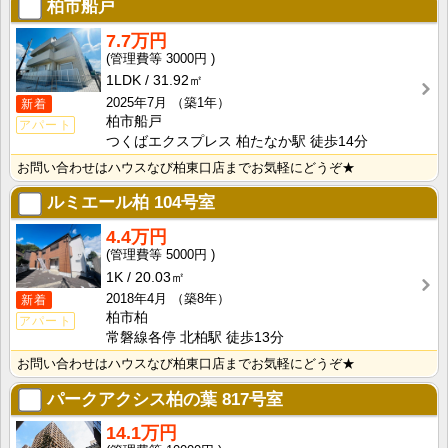
柏市船戸
7.7万円
3000円
1LDK
31.92㎡
2025年7月
（築1年）
新着
柏市船戸
アパート
つくばエクスプレス 柏たなか駅 徒歩14分
お問い合わせはハウスなび柏東口店までお気軽にどうぞ★
ルミエール柏
104号室
4.4万円
5000円
1K
20.03㎡
2018年4月
（築8年）
新着
柏市柏
アパート
常磐線各停 北柏駅 徒歩13分
お問い合わせはハウスなび柏東口店までお気軽にどうぞ★
パークアクシス柏の葉
817号室
14.1万円