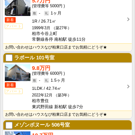
5.7万円
5000円
-
1ヶ月
新着
1R
26.71㎡
アパート
1999年3月
（築27年）
柏市今谷上町
常磐線各停 南柏駅 徒歩11分
お問い合わせはハウスなび柏東口店までお気軽にどうぞ★
ラポール
101号室
9.8万円
6000円
-
1.5ヶ月
新着
1LDK
42.74㎡
アパート
2022年12月
（築3年）
柏市豊住
東武野田線 新柏駅 徒歩7分
お問い合わせはハウスなび柏東口店までお気軽にどうぞ★
メゾンボヌール
506号室