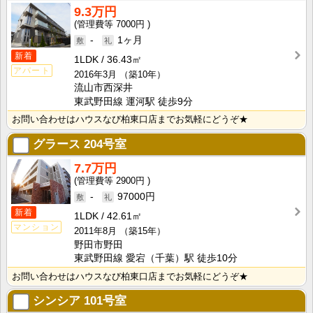
9.3万円
7000円
-
1ヶ月
新着
1LDK
36.43㎡
アパート
2016年3月
（築10年）
流山市西深井
東武野田線 運河駅 徒歩9分
お問い合わせはハウスなび柏東口店までお気軽にどうぞ★
グラース
204号室
7.7万円
2900円
-
97000円
新着
1LDK
42.61㎡
マンション
2011年8月
（築15年）
野田市野田
東武野田線 愛宕（千葉）駅 徒歩10分
お問い合わせはハウスなび柏東口店までお気軽にどうぞ★
シンシア
101号室