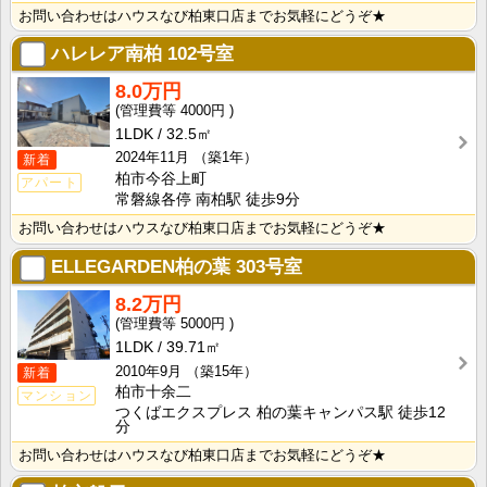
お問い合わせはハウスなび柏東口店までお気軽にどうぞ★
ハレレア南柏
102号室
8.0万円
4000円
1LDK
32.5㎡
2024年11月
（築1年）
新着
柏市今谷上町
アパート
常磐線各停 南柏駅 徒歩9分
お問い合わせはハウスなび柏東口店までお気軽にどうぞ★
ELLEGARDEN柏の葉
303号室
8.2万円
5000円
1LDK
39.71㎡
2010年9月
（築15年）
新着
柏市十余二
マンション
つくばエクスプレス 柏の葉キャンパス駅 徒歩12
分
お問い合わせはハウスなび柏東口店までお気軽にどうぞ★