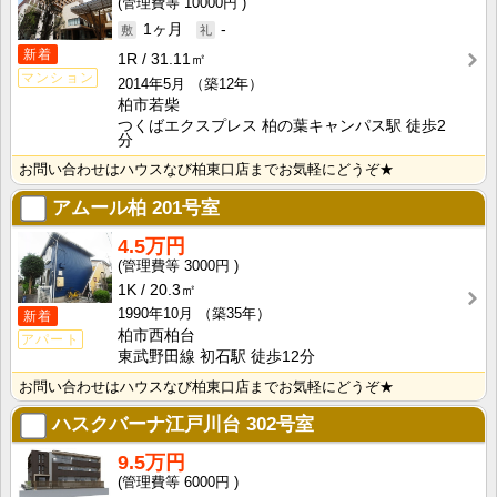
10000円
1ヶ月
-
新着
1R
31.11㎡
マンション
2014年5月
（築12年）
柏市若柴
つくばエクスプレス 柏の葉キャンパス駅 徒歩2
分
お問い合わせはハウスなび柏東口店までお気軽にどうぞ★
アムール柏
201号室
4.5万円
3000円
1K
20.3㎡
1990年10月
（築35年）
新着
柏市西柏台
アパート
東武野田線 初石駅 徒歩12分
お問い合わせはハウスなび柏東口店までお気軽にどうぞ★
ハスクバーナ江戸川台
302号室
9.5万円
6000円