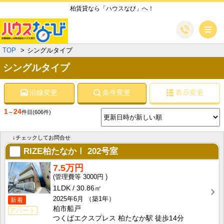
柏賃貸なら「ハウスなび」へ！
メ
TOP
シングルタイプ
シングルタイプ
沿線変更
条件変更
表示変更
1
24
～
件目
(606件)
↓チェックしてお問合せ
RIZE柏たなかⅠ
202号室
7.5万円
3000円
1LDK
30.86㎡
2025年6月
（築1年）
新着
柏市船戸
アパート
つくばエクスプレス 柏たなか駅 徒歩14分