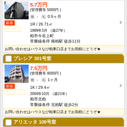
5.7万円
5000円
-
0.5ヶ月
新着
1R
26.71㎡
アパート
1999年3月
（築27年）
柏市今谷上町
常磐線各停 南柏駅 徒歩11分
お問い合わせはハウスなび柏東口店までお気軽にどうぞ★
プレシア
301号室
7.5万円
8000円
-
1ヶ月
新着
1K
29.4㎡
マンション
2004年10月
（築21年）
柏市北柏
常磐線各停 北柏駅 徒歩2分
お問い合わせはハウスなび柏東口店までお気軽にどうぞ★
アリエッタ
106号室