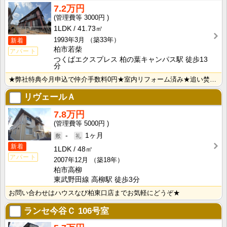
7.2万円
3000円
1LDK
41.73㎡
1993年3月
（築33年）
新着
柏市若柴
アパート
つくばエクスプレス 柏の葉キャンパス駅 徒歩13
分
★弊社特典今月申込で仲介手数料0円★室内リフォーム済み★追い焚きバス★エアコン★独立洗面台★おすすめ･･･
リヴェールＡ
7.8万円
5000円
-
1ヶ月
新着
1LDK
48㎡
アパート
2007年12月
（築18年）
柏市高柳
東武野田線 高柳駅 徒歩3分
お問い合わせはハウスなび柏東口店までお気軽にどうぞ★
ランセ今谷Ｃ
106号室