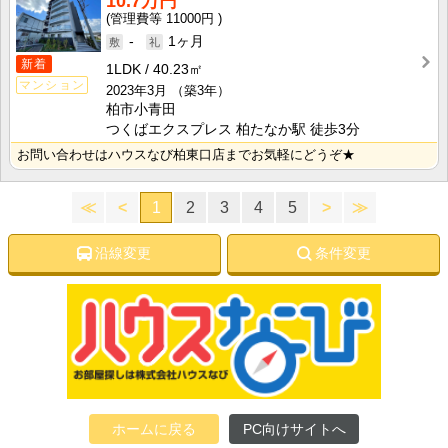
10.7万円
11000円
-
1ヶ月
新着
1LDK
40.23㎡
マンション
2023年3月
（築3年）
柏市小青田
つくばエクスプレス 柏たなか駅 徒歩3分
お問い合わせはハウスなび柏東口店までお気軽にどうぞ★
≪
<
1
2
3
4
5
>
≫
沿線変更
条件変更
ホームに戻る
PC向けサイトへ