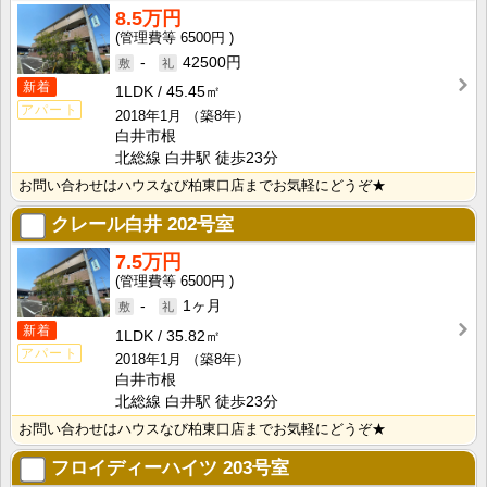
8.5万円
6500円
-
42500円
新着
1LDK
45.45㎡
アパート
2018年1月
（築8年）
白井市根
北総線 白井駅 徒歩23分
お問い合わせはハウスなび柏東口店までお気軽にどうぞ★
クレール白井
202号室
7.5万円
6500円
-
1ヶ月
新着
1LDK
35.82㎡
アパート
2018年1月
（築8年）
白井市根
北総線 白井駅 徒歩23分
お問い合わせはハウスなび柏東口店までお気軽にどうぞ★
フロイディーハイツ
203号室