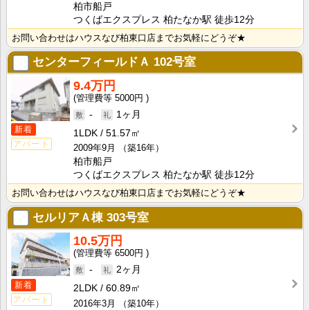
柏市船戸
つくばエクスプレス 柏たなか駅 徒歩12分
お問い合わせはハウスなび柏東口店までお気軽にどうぞ★
センターフィールドＡ
102号室
9.4万円
5000円
-
1ヶ月
新着
1LDK
51.57㎡
アパート
2009年9月
（築16年）
柏市船戸
つくばエクスプレス 柏たなか駅 徒歩12分
お問い合わせはハウスなび柏東口店までお気軽にどうぞ★
セルリアＡ棟
303号室
10.5万円
6500円
-
2ヶ月
新着
2LDK
60.89㎡
アパート
2016年3月
（築10年）