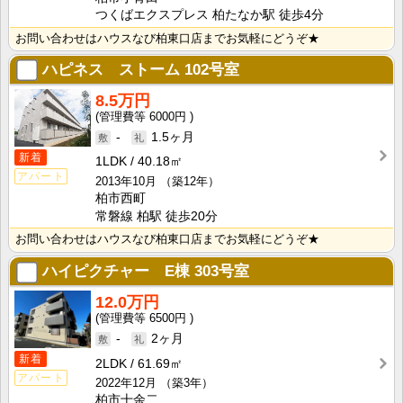
つくばエクスプレス 柏たなか駅 徒歩4分
お問い合わせはハウスなび柏東口店までお気軽にどうぞ★
ハピネス ストーム
102号室
8.5万円
6000円
-
1.5ヶ月
新着
1LDK
40.18㎡
アパート
2013年10月
（築12年）
柏市西町
常磐線 柏駅 徒歩20分
お問い合わせはハウスなび柏東口店までお気軽にどうぞ★
ハイピクチャー E棟
303号室
12.0万円
6500円
-
2ヶ月
新着
2LDK
61.69㎡
アパート
2022年12月
（築3年）
柏市十余二