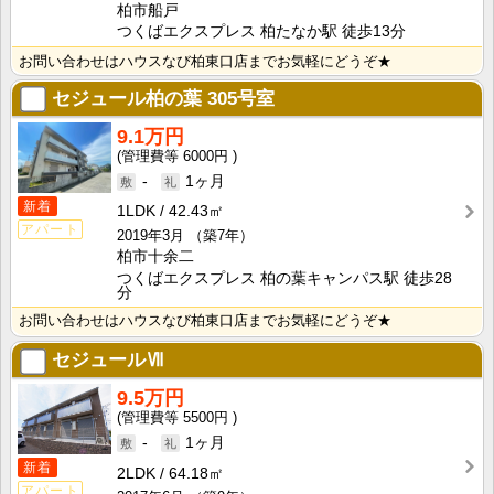
柏市船戸
つくばエクスプレス 柏たなか駅 徒歩13分
お問い合わせはハウスなび柏東口店までお気軽にどうぞ★
セジュール柏の葉
305号室
9.1万円
6000円
-
1ヶ月
新着
1LDK
42.43㎡
アパート
2019年3月
（築7年）
柏市十余二
つくばエクスプレス 柏の葉キャンパス駅 徒歩28
分
お問い合わせはハウスなび柏東口店までお気軽にどうぞ★
セジュールⅦ
9.5万円
5500円
-
1ヶ月
新着
2LDK
64.18㎡
アパート