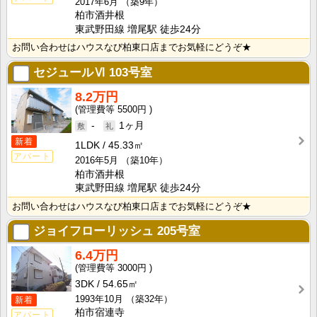
2017年6月
（築9年）
柏市酒井根
東武野田線 増尾駅 徒歩24分
お問い合わせはハウスなび柏東口店までお気軽にどうぞ★
セジュールⅥ
103号室
8.2万円
5500円
-
1ヶ月
新着
1LDK
45.33㎡
アパート
2016年5月
（築10年）
柏市酒井根
東武野田線 増尾駅 徒歩24分
お問い合わせはハウスなび柏東口店までお気軽にどうぞ★
ジョイフローリッシュ
205号室
6.4万円
3000円
3DK
54.65㎡
1993年10月
（築32年）
新着
柏市宿連寺
アパート