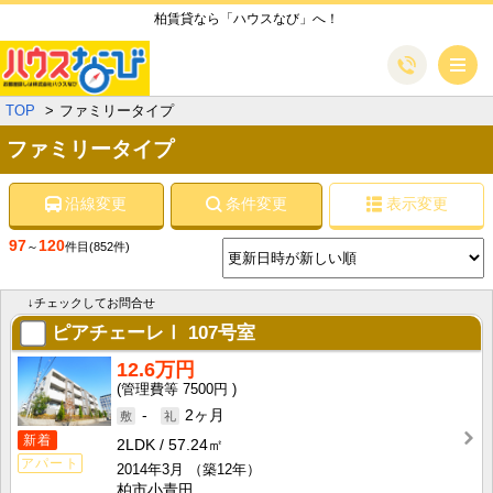
柏賃貸なら「ハウスなび」へ！
メ
TOP
ファミリータイプ
ファミリータイプ
沿線変更
条件変更
表示変更
97
120
～
件目
(852件)
↓チェックしてお問合せ
ピアチェーレⅠ
107号室
12.6万円
7500円
-
2ヶ月
新着
2LDK
57.24㎡
アパート
2014年3月
（築12年）
柏市小青田