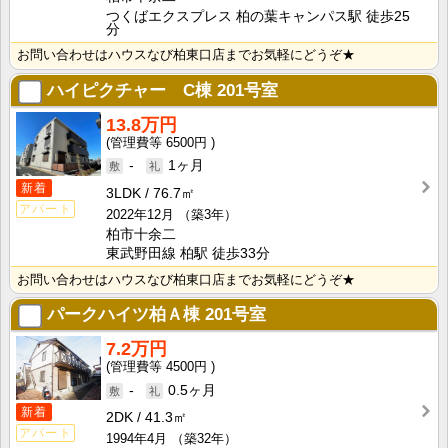
つくばエクスプレス 柏の葉キャンパス駅 徒歩25
分
お問い合わせはハウスなび柏東口店までお気軽にどうぞ★
ハイピクチャー C棟
201号室
13.8万円
6500円
-
1ヶ月
新着
3LDK
76.7㎡
アパート
2022年12月
（築3年）
柏市十余二
東武野田線 柏駅 徒歩33分
お問い合わせはハウスなび柏東口店までお気軽にどうぞ★
パークハイツ柏Ａ棟
201号室
7.2万円
4500円
-
0.5ヶ月
新着
2DK
41.3㎡
アパート
1994年4月
（築32年）