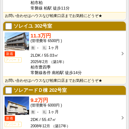
柏市柏
常磐線 柏駅 徒歩11分
お問い合わせはハウスなび柏東口店までお気軽にどうぞ★
ソレイユ
302号室
11.3万円
6500円
-
1ヶ月
新着
2LDK
55.03㎡
アパート
2025年2月
（築1年）
柏市豊四季
常磐線各停 南柏駅 徒歩14分
お問い合わせはハウスなび柏東口店までお気軽にどうぞ★
ソレアードＤ棟
202号室
9.2万円
6000円
-
1ヶ月
新着
2DK
55.47㎡
アパート
2008年12月
（築17年）