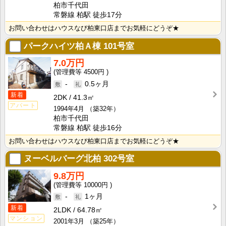
柏市千代田
常磐線 柏駅 徒歩17分
お問い合わせはハウスなび柏東口店までお気軽にどうぞ★
パークハイツ柏Ａ棟
101号室
7.0万円
4500円
-
0.5ヶ月
新着
2DK
41.3㎡
アパート
1994年4月
（築32年）
柏市千代田
常磐線 柏駅 徒歩16分
お問い合わせはハウスなび柏東口店までお気軽にどうぞ★
ヌーベルバーグ北柏
302号室
9.8万円
10000円
-
1ヶ月
新着
2LDK
64.78㎡
マンション
2001年3月
（築25年）