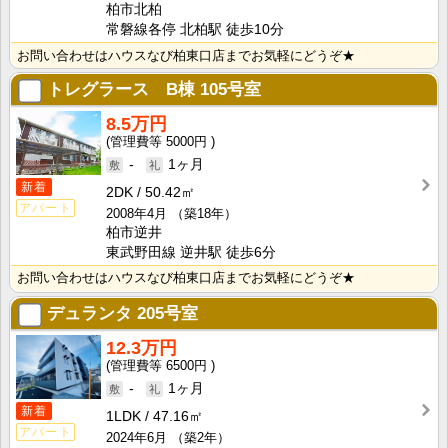
柏市北柏
常磐線各停 北柏駅 徒歩10分
お問い合わせはハウスなび柏東口店までお気軽にどうぞ★
トレグラース B棟
105号室
8.5万円
5000円
-
1ヶ月
新着
2DK
50.42㎡
アパート
2008年4月
（築18年）
柏市逆井
東武野田線 逆井駅 徒歩6分
お問い合わせはハウスなび柏東口店までお気軽にどうぞ★
デュランタ
205号室
12.3万円
6500円
-
1ヶ月
新着
1LDK
47.16㎡
アパート
2024年6月
（築2年）