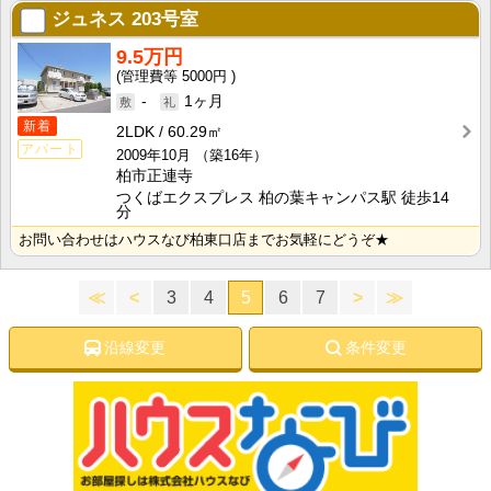
ジュネス
203号室
9.5万円
5000円
-
1ヶ月
新着
2LDK
60.29㎡
アパート
2009年10月
（築16年）
柏市正連寺
つくばエクスプレス 柏の葉キャンパス駅 徒歩14
分
お問い合わせはハウスなび柏東口店までお気軽にどうぞ★
≪
<
3
4
5
6
7
>
≫
沿線変更
条件変更