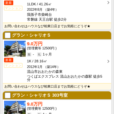
新着
1LDK
41.26㎡
マンション
2022年8月
（築4年）
我孫子市柴崎台
常磐線 天王台駅 徒歩2分
お問い合わせはハウスなび柏東口店までお気軽にどうぞ★
グラン・シャリオＳ
9.0万円
12500円
-
1ヶ月
新着
1K
28.16㎡
マンション
2012年1月
（築14年）
流山市おおたかの森東
つくばエクスプレス 流山おおたかの森駅 徒歩5
分
お問い合わせはハウスなび柏東口店までお気軽にどうぞ★
グラン・シャリオＳ
303号室
9.0万円
12500円