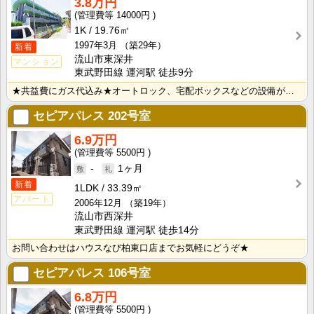
3.8万円
14000円
1K
19.76㎡
1997年3月
（築29年）
新着
流山市東深井
マンション
東武野田線 運河駅 徒歩9分
★共益費にガス代込み★オートロック、宅配ボックスなどの設備がございます★
セピアパレス
202号室
6.9万円
5500円
-
1ヶ月
新着
1LDK
33.39㎡
アパート
2006年12月
（築19年）
流山市西深井
東武野田線 運河駅 徒歩14分
お問い合わせはハウスなび柏東口店までお気軽にどうぞ★
セピアパレス
106号室
6.8万円
5500円