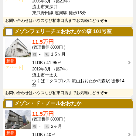
2005年6月
（築21年）
流山市東深井
東武野田線 運河駅 徒歩15分
お問い合わせはハウスなび柏東口店までお気軽にどうぞ★
メゾンフェリーチェおおたかの森
101号室
11.5万円
8000円
-
1.5ヶ月
新着
1LDK
41.95㎡
アパート
2019年3月
（築7年）
流山市十太夫
つくばエクスプレス 流山おおたかの森駅 徒歩14
分
お問い合わせはハウスなび柏東口店までお気軽にどうぞ★
メゾン・ド・ノールおおたか
11.5万円
6000円
-
2ヶ月
新着
1LDK
40㎡