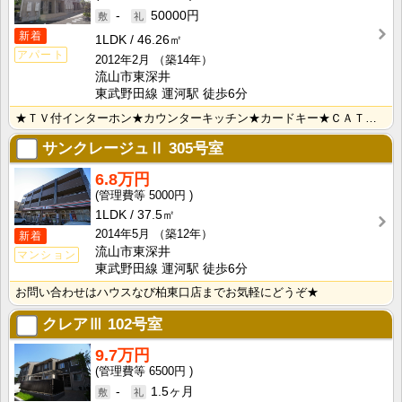
-
50000円
新着
1LDK
46.26㎡
アパート
2012年2月
（築14年）
流山市東深井
東武野田線 運河駅 徒歩6分
★ＴＶ付インターホン★カウンターキッチン★カードキー★ＣＡＴＶ対応★温水洗浄便座★追焚き★
サンクレージュⅡ
305号室
6.8万円
5000円
1LDK
37.5㎡
2014年5月
（築12年）
新着
流山市東深井
マンション
東武野田線 運河駅 徒歩6分
お問い合わせはハウスなび柏東口店までお気軽にどうぞ★
クレアⅢ
102号室
9.7万円
6500円
-
1.5ヶ月