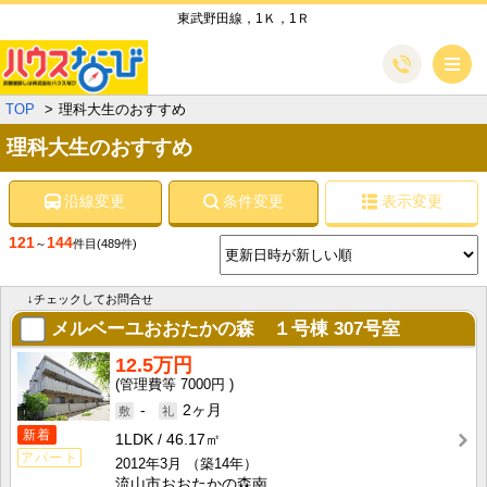
東武野田線，1Ｋ，1Ｒ
メ
TOP
理科大生のおすすめ
理科大生のおすすめ
沿線変更
条件変更
表示変更
121
144
～
件目
(489件)
↓チェックしてお問合せ
メルベーユおおたかの森 １号棟
307号室
12.5万円
7000円
-
2ヶ月
新着
1LDK
46.17㎡
アパート
2012年3月
（築14年）
流山市おおたかの森南