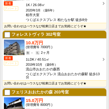
新着
1K
26.08㎡
アパート
2020年3月
（築6年）
柏市大室
つくばエクスプレス 柏たなか駅 徒歩8分
お問い合わせはハウスなび柏東口店までお気軽にどうぞ★
フォレストヴィラ
302号室
10.8万円
7000円
-
2ヶ月
新着
1LDK
40.51㎡
アパート
2019年10月
（築6年）
流山市おおたかの森西
つくばエクスプレス 流山おおたかの森駅 徒歩13
分
お問い合わせはハウスなび柏東口店までお気軽にどうぞ★
フェリスおおたかの森
203号室
15.0万円
8000円