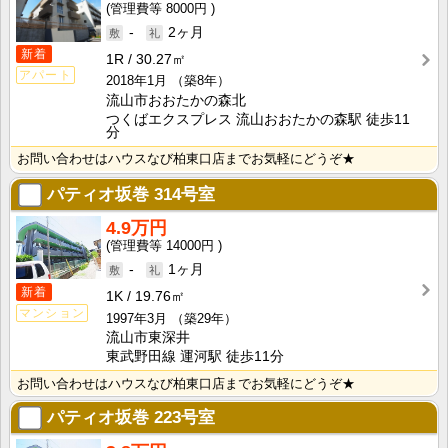
8000円
-
2ヶ月
新着
1R
30.27㎡
アパート
2018年1月
（築8年）
流山市おおたかの森北
つくばエクスプレス 流山おおたかの森駅 徒歩11
分
お問い合わせはハウスなび柏東口店までお気軽にどうぞ★
パティオ坂巻
314号室
4.9万円
14000円
-
1ヶ月
新着
1K
19.76㎡
マンション
1997年3月
（築29年）
流山市東深井
東武野田線 運河駅 徒歩11分
お問い合わせはハウスなび柏東口店までお気軽にどうぞ★
パティオ坂巻
223号室