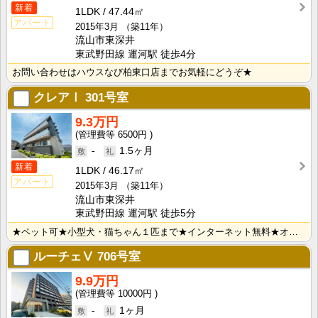
新着
1LDK
47.44㎡
アパート
2015年3月
（築11年）
流山市東深井
東武野田線 運河駅 徒歩4分
お問い合わせはハウスなび柏東口店までお気軽にどうぞ★
クレアⅠ
301号室
9.3万円
6500円
-
1.5ヶ月
新着
1LDK
46.17㎡
アパート
2015年3月
（築11年）
流山市東深井
東武野田線 運河駅 徒歩5分
★ペット可★小型犬・猫ちゃん１匹まで★インターネット無料★オールフローリング★追炊き機能★ＴＶモニタ･･･
ルーチェⅤ
706号室
9.9万円
10000円
-
1ヶ月