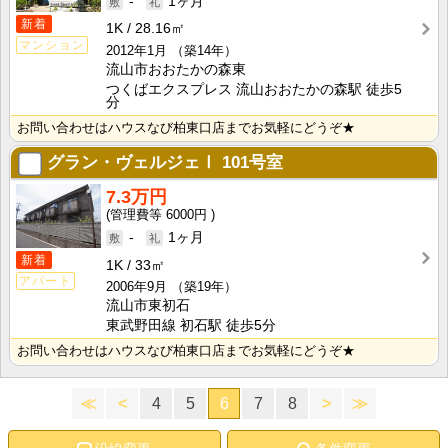
-
1ヶ月
新着
1K
28.16㎡
マンション
2012年1月
（築14年）
流山市おおたかの森東
つくばエクスプレス 流山おおたかの森駅 徒歩5
分
お問い合わせはハウスなび柏東口店までお気軽にどうぞ★
グラン・ヴェルジェⅠ
101号室
7.3万円
6000円
-
1ヶ月
新着
1K
33㎡
アパート
2006年9月
（築19年）
流山市東初石
東武野田線 初石駅 徒歩5分
お問い合わせはハウスなび柏東口店までお気軽にどうぞ★
≪
<
4
5
6
7
8
>
≫