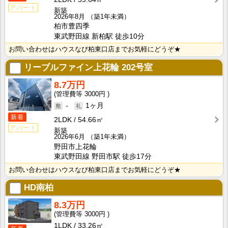
アパート
新築
2026年8月
（築1年未満）
柏市豊四季
東武野田線 新柏駅 徒歩10分
お問い合わせはハウスなび柏東口店までお気軽にどうぞ★
リーブルファイン上花輪
202号室
8.7万円
3000円
-
1ヶ月
新着
2LDK
54.66㎡
アパート
新築
2026年6月
（築1年未満）
野田市上花輪
東武野田線 野田市駅 徒歩17分
お問い合わせはハウスなび柏東口店までお気軽にどうぞ★
HD南柏
8.3万円
3000円
1LDK
33.26㎡