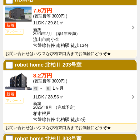
7.6万円
3000円
1LDK
29.81㎡
新着
新築
アパート
2026年7月
（築1年未満）
流山市向小金
常磐線各停 南柏駅 徒歩13分
お問い合わせはハウスなび柏東口店までお気軽にどうぞ★
robot home 北柏Ⅱ
203号室
8.2万円
3000円
-
1ヶ月
新着
1LDK
28.56㎡
アパート
新築
2026年9月
（完成予定）
柏市根戸
常磐線各停 北柏駅 徒歩2分
お問い合わせはハウスなび柏東口店までお気軽にどうぞ★
robot home 北柏Ⅱ
303号室