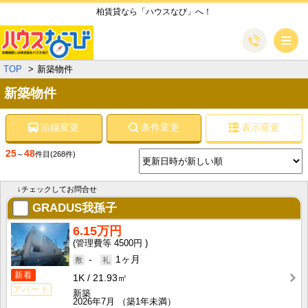
柏賃貸なら「ハウスなび」へ！
メ
TOP
新築物件
新築物件
沿線変更
条件変更
表示変更
25
48
～
件目
(268件)
↓チェックしてお問合せ
GRADUS我孫子
6.15万円
4500円
-
1ヶ月
新着
1K
21.93㎡
アパート
新築
2026年7月
（築1年未満）