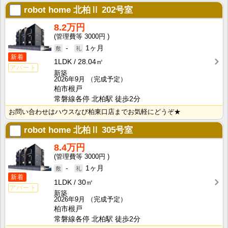
robot home 北柏Ⅱ
202号室
8.2万円
3000円
-
1ヶ月
新着
1LDK
28.04㎡
アパート
新築
2026年9月
（完成予定）
柏市根戸
常磐線各停 北柏駅 徒歩2分
お問い合わせはハウスなび柏東口店までお気軽にどうぞ★
robot home 北柏Ⅱ
305号室
8.4万円
3000円
-
1ヶ月
新着
1LDK
30㎡
アパート
新築
2026年9月
（完成予定）
柏市根戸
常磐線各停 北柏駅 徒歩2分