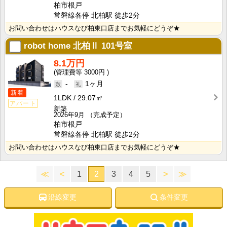
柏市根戸
常磐線各停 北柏駅 徒歩2分
お問い合わせはハウスなび柏東口店までお気軽にどうぞ★
robot home 北柏Ⅱ
101号室
8.1万円
3000円
-
1ヶ月
新着
1LDK
29.07㎡
アパート
新築
2026年9月
（完成予定）
柏市根戸
常磐線各停 北柏駅 徒歩2分
お問い合わせはハウスなび柏東口店までお気軽にどうぞ★
≪
<
1
2
3
4
5
>
≫
沿線変更
条件変更