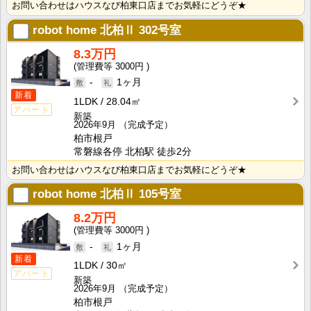
お問い合わせはハウスなび柏東口店までお気軽にどうぞ★
robot home 北柏Ⅱ
302号室
8.3万円
3000円
-
1ヶ月
新着
1LDK
28.04㎡
アパート
新築
2026年9月
（完成予定）
柏市根戸
常磐線各停 北柏駅 徒歩2分
お問い合わせはハウスなび柏東口店までお気軽にどうぞ★
robot home 北柏Ⅱ
105号室
8.2万円
3000円
-
1ヶ月
新着
1LDK
30㎡
アパート
新築
2026年9月
（完成予定）
柏市根戸